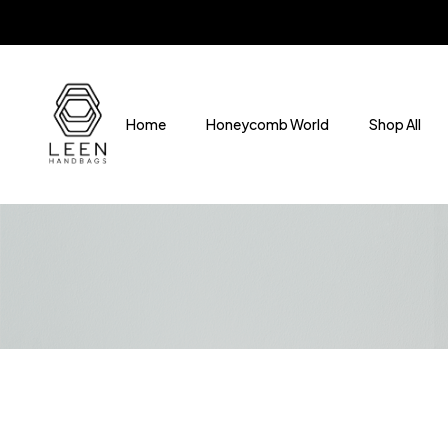
Home
Honeycomb World
Shop All