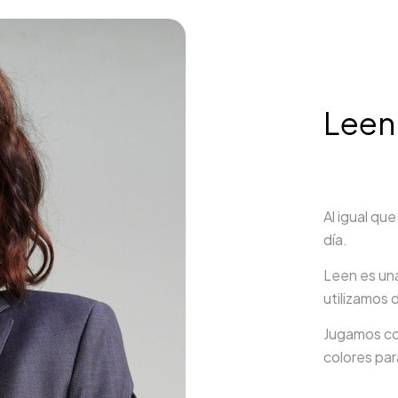
Leen
Al igual que
día.
Leen es una
utilizamos 
Jugamos con
colores pa